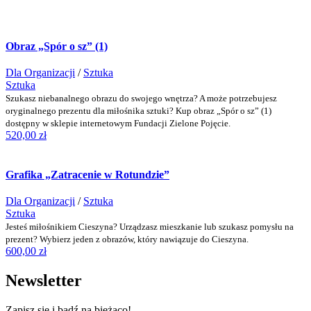
Obraz „Spór o sz” (1)
Dla Organizacji
/
Sztuka
Sztuka
Szukasz niebanalnego obrazu do swojego wnętrza? A może potrzebujesz
oryginalnego prezentu dla miłośnika sztuki? Kup obraz „Spór o sz” (1)
dostępny w sklepie internetowym Fundacji Zielone Pojęcie.
520,00
zł
Grafika „Zatracenie w Rotundzie”
Dla Organizacji
/
Sztuka
Sztuka
Jesteś miłośnikiem Cieszyna? Urządzasz mieszkanie lub szukasz pomysłu na
prezent? Wybierz jeden z obrazów, który nawiązuje do Cieszyna.
600,00
zł
Newsletter
Zapisz się i bądź na bieżąco!