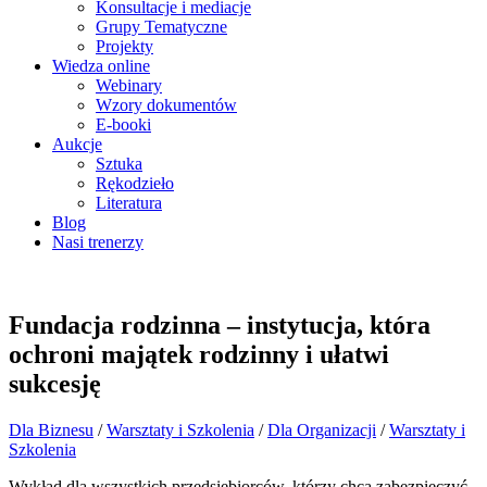
Konsultacje i mediacje
Grupy Tematyczne
Projekty
Wiedza online
Webinary
Wzory dokumentów
E-booki
Aukcje
Sztuka
Rękodzieło
Literatura
Blog
Nasi trenerzy
Fundacja rodzinna – instytucja, która
ochroni majątek rodzinny i ułatwi
sukcesję
Dla Biznesu
/
Warsztaty i Szkolenia
/
Dla Organizacji
/
Warsztaty i
Szkolenia
Wykład dla wszystkich przedsiębiorców, którzy chcą zabezpieczyć