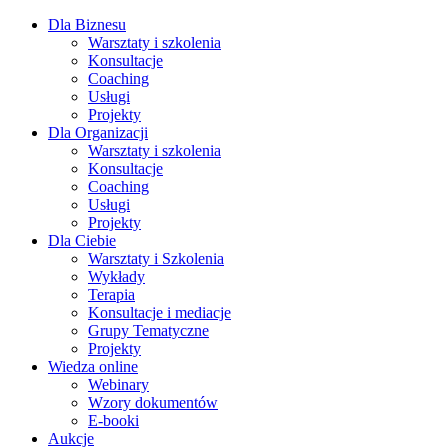
Dla Biznesu
Warsztaty i szkolenia
Konsultacje
Coaching
Usługi
Projekty
Dla Organizacji
Warsztaty i szkolenia
Konsultacje
Coaching
Usługi
Projekty
Dla Ciebie
Warsztaty i Szkolenia
Wykłady
Terapia
Konsultacje i mediacje
Grupy Tematyczne
Projekty
Wiedza online
Webinary
Wzory dokumentów
E-booki
Aukcje