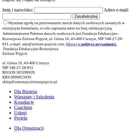
Imię i nazwisko:
Adres e-mail:
Wyrażam zgodę na przetwarzanie moich danych osobowych zawartych w
niniejszym formularzu, w celu zapisania mnie na listę subskrypcyjną.
Administratorem Państwa danych osobowych jest Fundacja Edukacyjno-
Rozwojowa Zielone-Pojęcie, ul. Górna 16, 43-400 Cieszyn, NIP:548-27-28-
931, e-mail: ado@zielone-pojecie.com.
Więcej w
polityce prywatności.
Fundacja Edukacyjno-Rozwojowa
Zielone Pojęcie
ul. Górna 16, 43-400 Cieszyn
NIP 548-27-28-931
REGON 385299928
KRS 0000823450
sklep@warsztatyzielonepojecie.pl
Dla Biznesu
Warsztaty i Szkolenia
Kosultacje
Coaching
Usługi
Projekt
Dla Organizacji