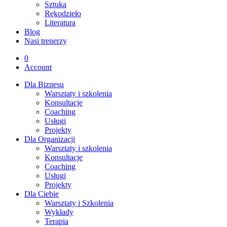
Sztuka
Rękodzieło
Literatura
Blog
Nasi trenerzy
0
Account
Dla Biznesu
Warsztaty i szkolenia
Konsultacje
Coaching
Usługi
Projekty
Dla Organizacji
Warsztaty i szkolenia
Konsultacje
Coaching
Usługi
Projekty
Dla Ciebie
Warsztaty i Szkolenia
Wykłady
Terapia