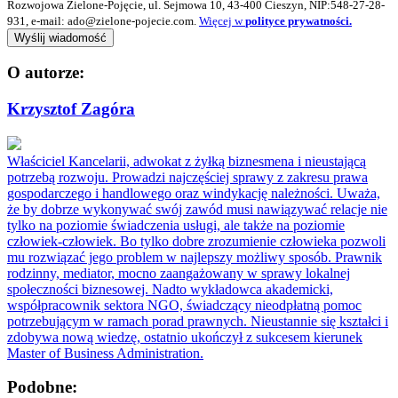
Rozwojowa Zielone-Pojęcie, ul. Sejmowa 10, 43-400 Cieszyn, NIP:548-27-28-
931, e-mail: ado@zielone-pojecie.com.
Więcej w
polityce prywatności.
O autorze:
Krzysztof Zagóra
Właściciel Kancelarii, adwokat z żyłką biznesmena i nieustającą
potrzebą rozwoju. Prowadzi najczęściej sprawy z zakresu prawa
gospodarczego i handlowego oraz windykację należności. Uważa,
że by dobrze wykonywać swój zawód musi nawiązywać relacje nie
tylko na poziomie świadczenia usługi, ale także na poziomie
człowiek-człowiek. Bo tylko dobre zrozumienie człowieka pozwoli
mu rozwiązać jego problem w najlepszy możliwy sposób. Prawnik
rodzinny, mediator, mocno zaangażowany w sprawy lokalnej
społeczności biznesowej. Nadto wykładowca akademicki,
współpracownik sektora NGO, świadczący nieodpłatną pomoc
potrzebującym w ramach porad prawnych. Nieustannie się kształci i
zdobywa nową wiedzę, ostatnio ukończył z sukcesem kierunek
Master of Business Administration.
Podobne: