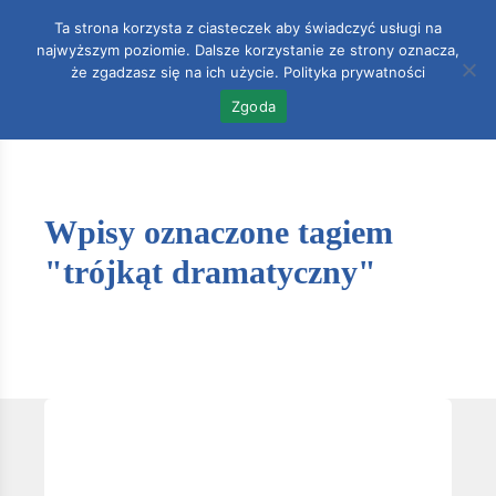
Ta strona korzysta z ciasteczek aby świadczyć usługi na
najwyższym poziomie. Dalsze korzystanie ze strony oznacza,
Accoun
0
że zgadzasz się na ich użycie.
Polityka prywatności
Zgoda
Wpisy oznaczone tagiem
"trójkąt dramatyczny"