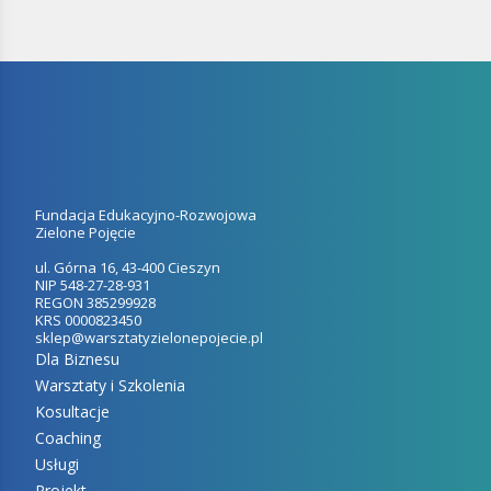
Fundacja Edukacyjno-Rozwojowa
Zielone Pojęcie
ul. Górna 16, 43-400 Cieszyn
NIP 548-27-28-931
REGON 385299928
KRS 0000823450
sklep@warsztatyzielonepojecie.pl
Dla Biznesu
Warsztaty i Szkolenia
Kosultacje
Coaching
Usługi
Projekt