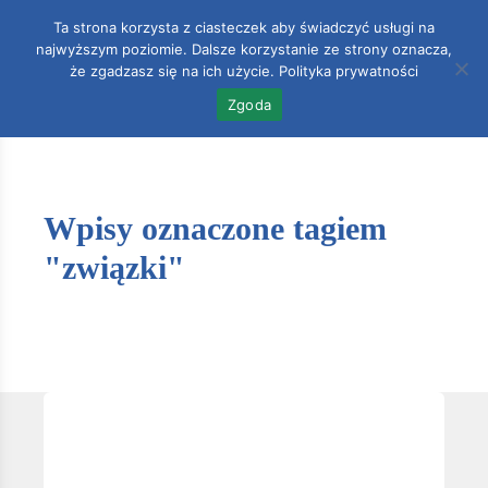
Ta strona korzysta z ciasteczek aby świadczyć usługi na
najwyższym poziomie. Dalsze korzystanie ze strony oznacza,
Accoun
0
że zgadzasz się na ich użycie.
Polityka prywatności
Zgoda
Wpisy oznaczone tagiem
"związki"