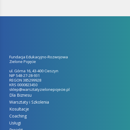
Fundacja Edukacyjno-Rozwojowa
Zielone Pojęcie
ul. Górna 16, 43-400 Cieszyn
NIP 548-27-28-931
REGON 385299928
KRS 0000823450
sklep@warsztatyzielonepojecie.pl
Dla Biznesu
Warsztaty i Szkolenia
Kosultacje
Coaching
Usługi
Projekt