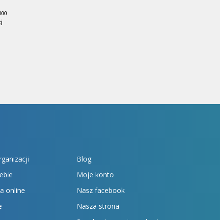
400
j
rganizacji
Blog
ebie
Moje konto
a online
Nasz facebook
e
Nasza strona