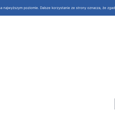
na najwyższym poziomie. Dalsze korzystanie ze strony oznacza, że zgad
ie
Wiedza online
Aukcje
Blog
Nasi trenerzy