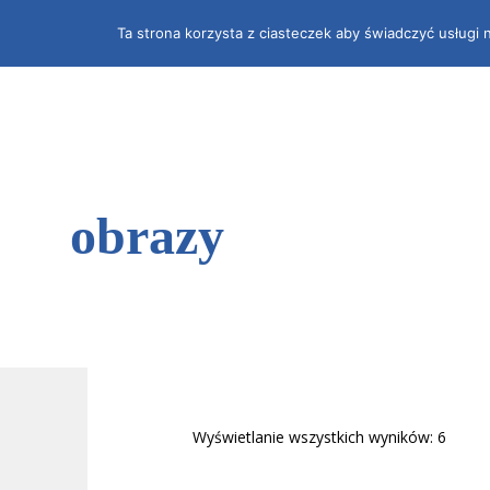
Ta strona korzysta z ciasteczek aby świadczyć usługi 
Dla Biznesu
Dla Organizacji
Dla Cieb
obrazy
Wyświetlanie wszystkich wyników: 6