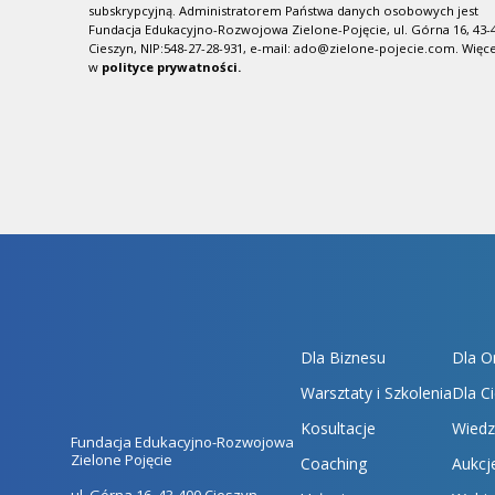
subskrypcyjną. Administratorem Państwa danych osobowych jest
Fundacja Edukacyjno-Rozwojowa Zielone-Pojęcie, ul. Górna 16, 43-
Cieszyn, NIP:548-27-28-931, e-mail: ado@zielone-pojecie.com.
Więce
w
polityce prywatności.
Dla Biznesu
Dla O
Warsztaty i Szkolenia
Dla Ci
Kosultacje
Wiedz
Fundacja Edukacyjno-Rozwojowa
Zielone Pojęcie
Coaching
Aukcj
ul. Górna 16, 43-400 Cieszyn