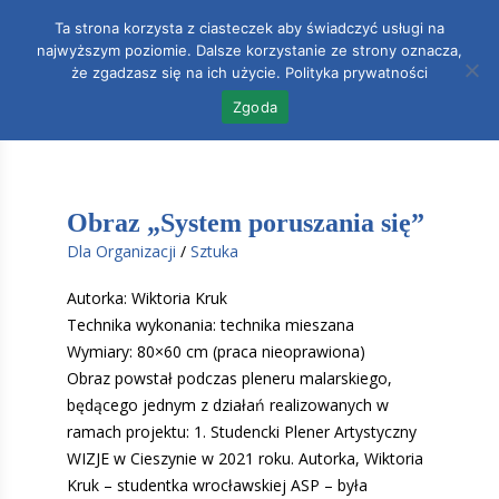
Ta strona korzysta z ciasteczek aby świadczyć usługi na
najwyższym poziomie. Dalsze korzystanie ze strony oznacza,
Accoun
0
że zgadzasz się na ich użycie.
Polityka prywatności
Zgoda
Obraz „System poruszania się”
Dla Organizacji
/
Sztuka
Autorka: Wiktoria Kruk
Technika wykonania: technika mieszana
Wymiary: 80×60 cm (praca nieoprawiona)
Obraz powstał podczas pleneru malarskiego,
będącego jednym z działań realizowanych w
ramach projektu: 1. Studencki Plener Artystyczny
WIZJE w Cieszynie w 2021 roku. Autorka, Wiktoria
Kruk – studentka wrocławskiej ASP – była