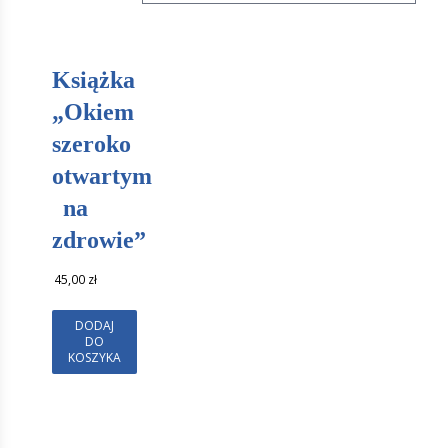
Książka
„Okiem
szeroko
otwartym
na
zdrowie”
45,00
zł
DODAJ
DO
KOSZYKA